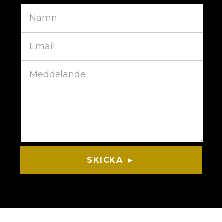
SKICKA ►