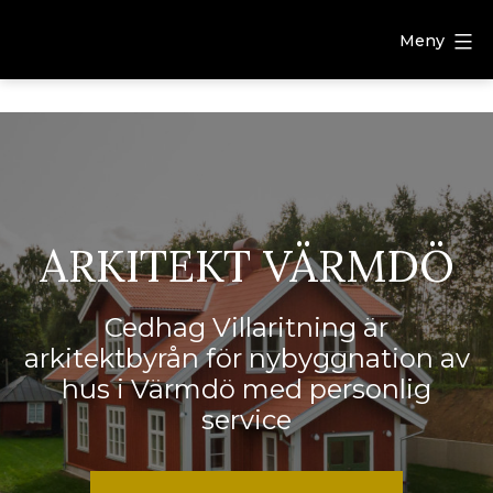
Meny
ARKITEKT VÄRMDÖ
Cedhag Villaritning är
arkitektbyrån för nybyggnation av
hus i Värmdö med personlig
service