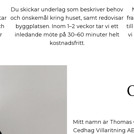
Du skickar underlag som beskriver behov
tar
och önskemål kring huset, samt redovisar
fr
ch
byggplatsen. Inom 1–2 veckor tar vi ett
ti
r
inledande möte på 30–60 minuter helt
vi
kostnadsfritt.
Mitt namn är Thomas C
Cedhag Villaritning A