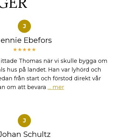
GER
J
Jennie Ebefors
★★★★★
i hittade Thomas när vi skulle bygga om
tals hus på landet. Han var lyhörd och
dan från start och förstod direkt vår
n om att bevara
… mer
J
Johan Schultz