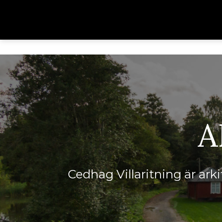
A
Cedhag Villaritning är ark