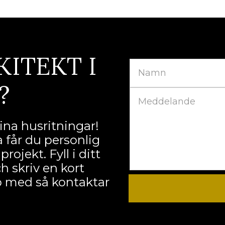
KITEKT I
?
na husritningar!
 får du personlig
ojekt. Fyll i ditt
 skriv en kort
lp med så kontaktar