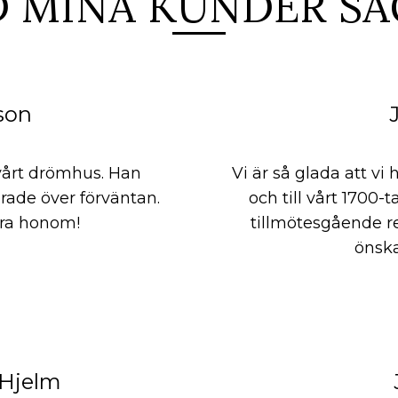
D MINA KUNDER SÄ
son
 vårt drömhus. Han
Vi är så glada att v
rade över förväntan.
och till vårt 1700-
ra honom!
tillmötesgående re
önska
Hjelm