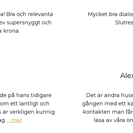
lla! Bra och relevanta
Mycket bra dialo
Blev supersnyggt och
Slutre
a krona.
d
Ale
de på hans tidigare
Det är andra huse
om ett lantligt och
gången med ett kan
s är verkligen kunnig
kontakten man få
ag
… mer
läsa av våra ö