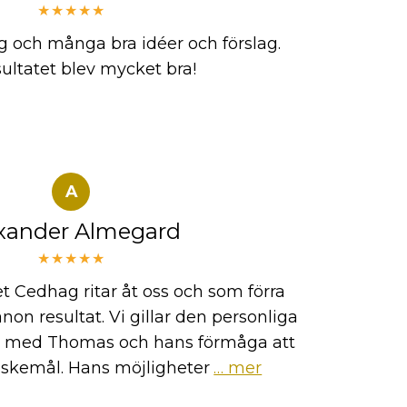
★★★★★
g och många bra idéer och förslag.
sultatet blev mycket bra!
A
xander Almegard
★★★★★
t Cedhag ritar åt oss och som förra
on resultat. Vi gillar den personliga
r med Thomas och hans förmåga att
nskemål. Hans möjligheter
… mer