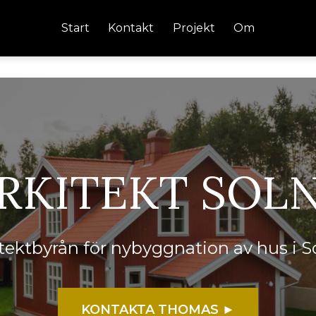
Start
Kontakt
Projekt
Om
RKITEKT SOL
itektbyrån för nybyggnation av hus i 
KONTAKTA THOMAS ►