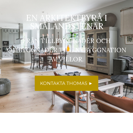
EN ARKITEKTBYRÅ I
SMÅLANDSTENAR
FRÅN TILLBYGGNADER OCH
OMBYGGNADER TILL NYBYGGNATION
AV VILLOR.
KONTAKTA THOMAS ►