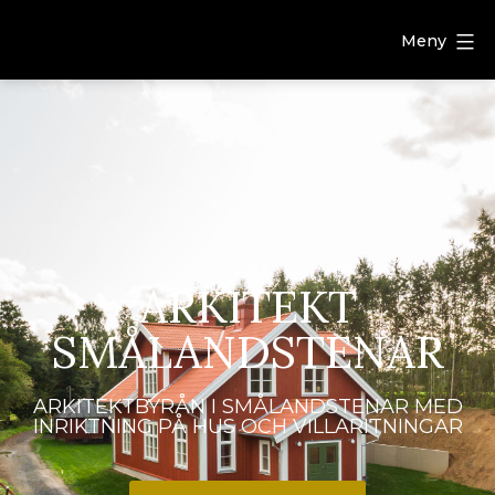
Meny
ARKITEKT
SMÅLANDSTENAR
ARKITEKTBYRÅN I SMÅLANDSTENAR MED
INRIKTNING PÅ HUS OCH VILLARITNINGAR