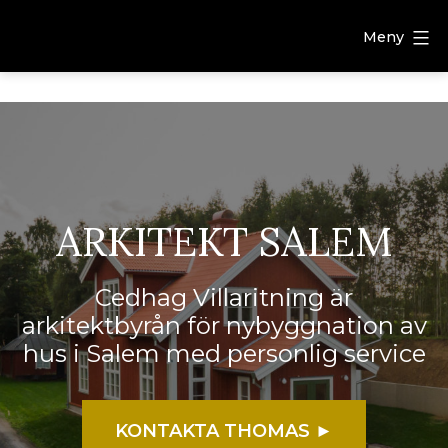
Meny
ARKITEKT SALEM
Cedhag Villaritning är
arkitektbyrån för nybyggnation av
hus i Salem med personlig service
KONTAKTA THOMAS ►