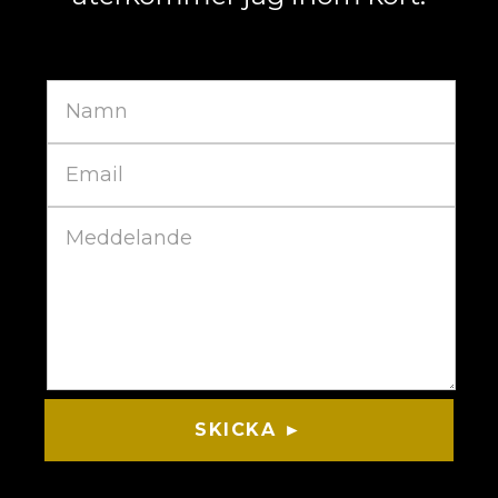
SKICKA ►