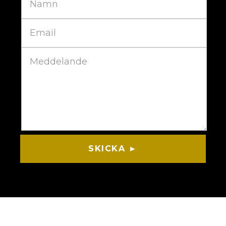
SKICKA ►