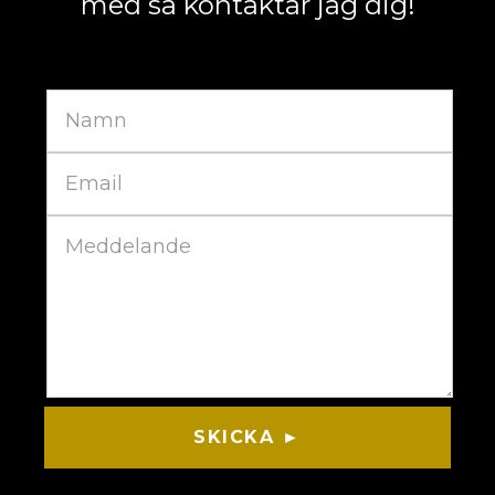
med så kontaktar jag dig!
SKICKA ►