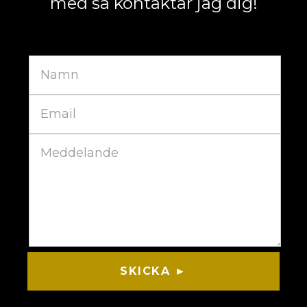
med så kontaktar jag dig!
SKICKA ►