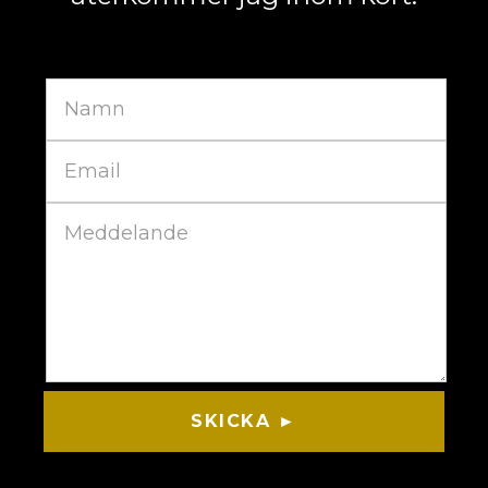
SKICKA ►