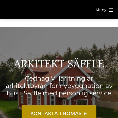
Meny
ARKITEKT SÄFFLE
Cedhag Villaritning är
arkitektbyrån för nybyggnation av
hus i Säffle med personlig service
KONTAKTA THOMAS ►