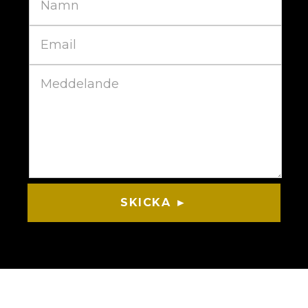
SKICKA ►