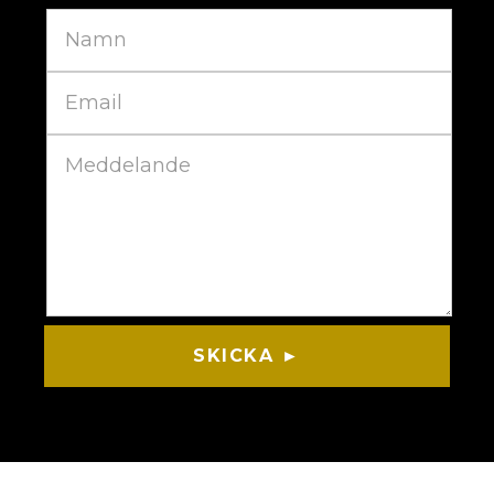
SKICKA ►