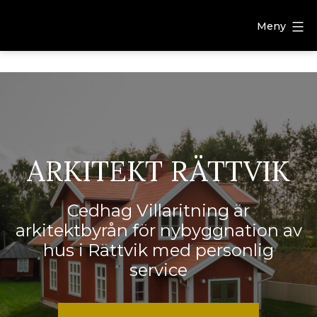
Meny
ARKITEKT RÄTTVIK
Cedhag Villaritning är
arkitektbyrån för nybyggnation av
hus i Rättvik med personlig
service