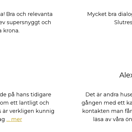
lla! Bra och relevanta
Mycket bra dialo
Blev supersnyggt och
Slutre
a krona.
d
Ale
de på hans tidigare
Det är andra huse
om ett lantligt och
gången med ett kan
s är verkligen kunnig
kontakten man få
ag
… mer
läsa av våra ö