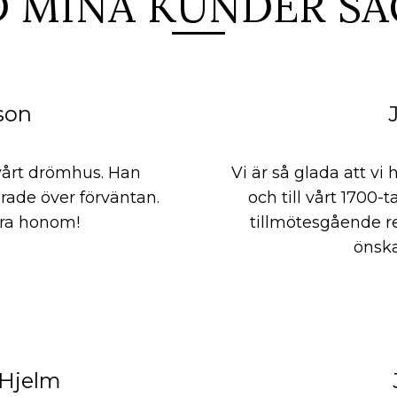
D MINA KUNDER SÄ
son
 vårt drömhus. Han
Vi är så glada att v
rade över förväntan.
och till vårt 1700-
ra honom!
tillmötesgående re
önska
Hjelm