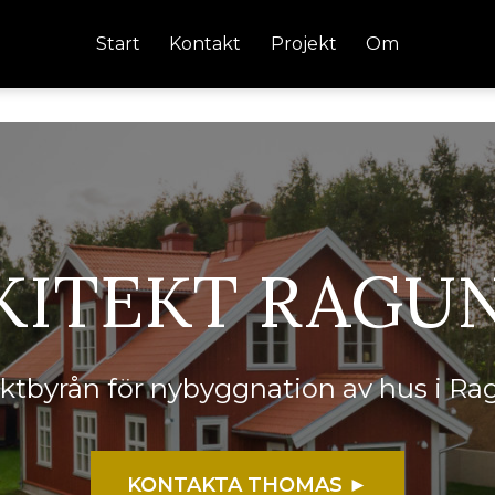
Start
Kontakt
Projekt
Om
KITEKT RAGU
tektbyrån för nybyggnation av hus i R
KONTAKTA THOMAS ►