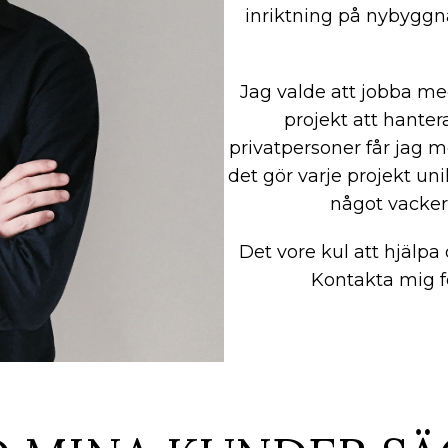
inriktning på nybyggna
Jag valde att jobba med
projekt att hanter
privatpersoner får jag m
det gör varje projekt un
något vacker
Det vore kul att hjälpa
Kontakta mig fö