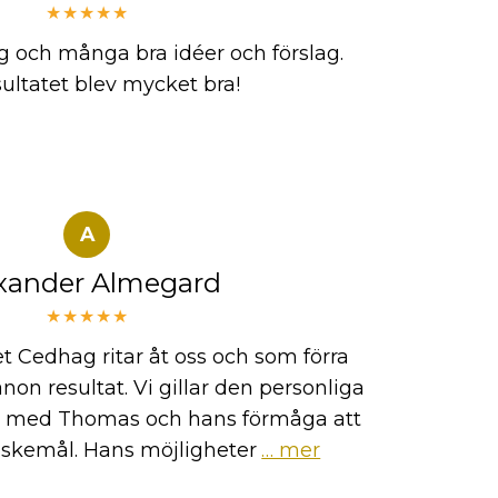
★★★★★
g och många bra idéer och förslag.
sultatet blev mycket bra!
A
xander Almegard
★★★★★
t Cedhag ritar åt oss och som förra
on resultat. Vi gillar den personliga
r med Thomas och hans förmåga att
nskemål. Hans möjligheter
… mer