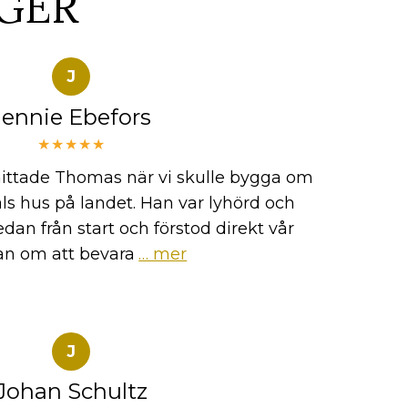
GER
J
Jennie Ebefors
★★★★★
i hittade Thomas när vi skulle bygga om
tals hus på landet. Han var lyhörd och
dan från start och förstod direkt vår
n om att bevara
… mer
J
Johan Schultz