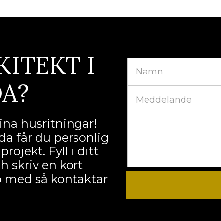
KITEKT I
A?
na husritningar!
a får du personlig
ojekt. Fyll i ditt
 skriv en kort
lp med så kontaktar