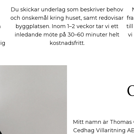
Du skickar underlag som beskriver behov
och önskemål kring huset, samt redovisar
fr
n
byggplatsen. Inom 1–2 veckor tar vi ett
ti
inledande möte på 30–60 minuter helt
vi
ig
kostnadsfritt.
Mitt namn är Thomas C
Cedhag Villaritning A