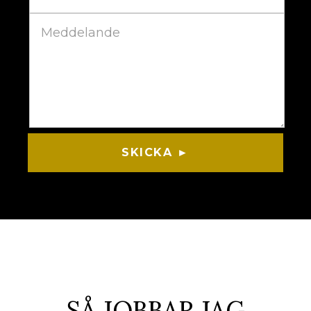
SKICKA ►
SÅ JOBBAR JAG