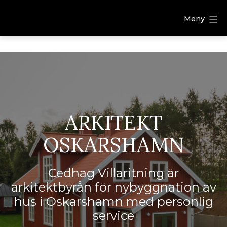
Meny
ARKITEKT
OSKARSHAMN
Cedhag Villaritning är
arkitektbyrån för nybyggnation av
hus i Oskarshamn med personlig
service