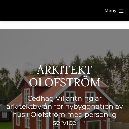
Meny
ARKITEKT
OLOFSTRÖM
Cedhag Villaritning är
arkitektbyrån för nybyggnation av
hus i Olofström med personlig
service