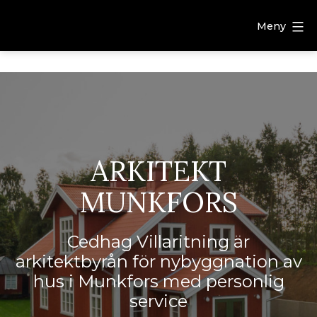
Meny
ARKITEKT
MUNKFORS
Cedhag Villaritning är
arkitektbyrån för nybyggnation av
hus i Munkfors med personlig
service