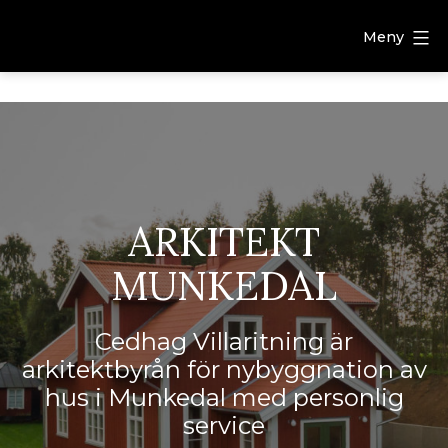
Meny
ARKITEKT
MUNKEDAL
Cedhag Villaritning är
arkitektbyrån för nybyggnation av
hus i Munkedal med personlig
service