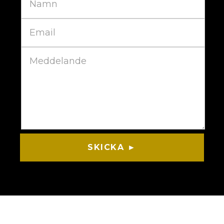
SKICKA ►