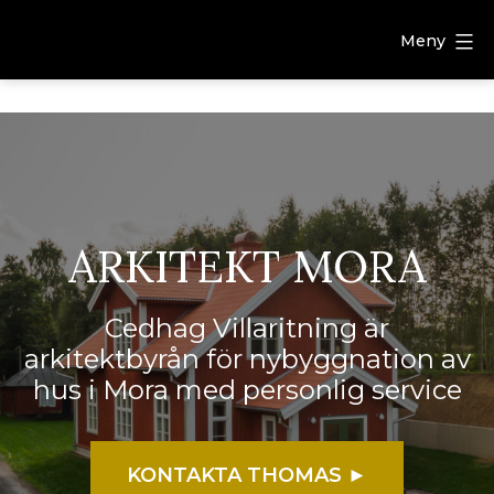
Meny
ARKITEKT MORA
Cedhag Villaritning är
arkitektbyrån för nybyggnation av
hus i Mora med personlig service
KONTAKTA THOMAS ►