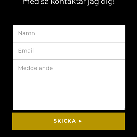
med så kontaktar jag dig!
SKICKA ►