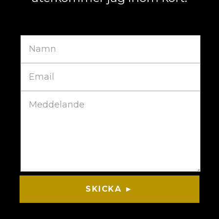
SKICKA ►