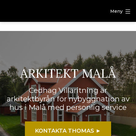
Meny
ARKITEKT MALÅ
Cedhag Villaritning är
arkitektbyrån för nybyggnation av
hus i Malå med personlig service
KONTAKTA THOMAS ►