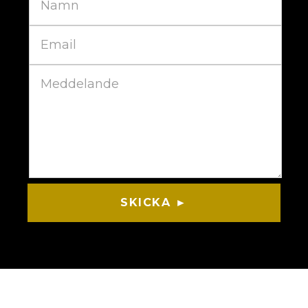
SKICKA ►