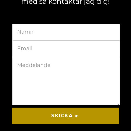
med så kontaktar jag dig!
SKICKA ►