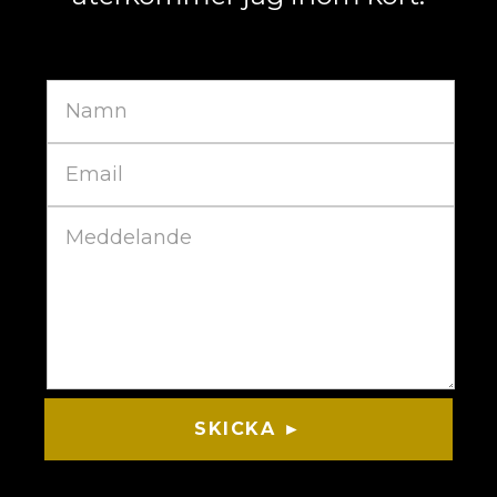
SKICKA ►