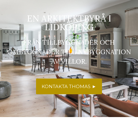
EN ARKITEKTBYRÅ I
LIDKÖPING
FRÅN TILLBYGGNADER OCH
OMBYGGNADER TILL NYBYGGNATION
AV VILLOR.
KONTAKTA THOMAS ►