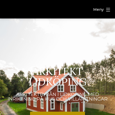
Meny
ARKITEKT
LIDKÖPING
ARKITEKTBYRÅN I LIDKÖPING MED
INRIKTNING PÅ HUS OCH VILLARITNINGAR