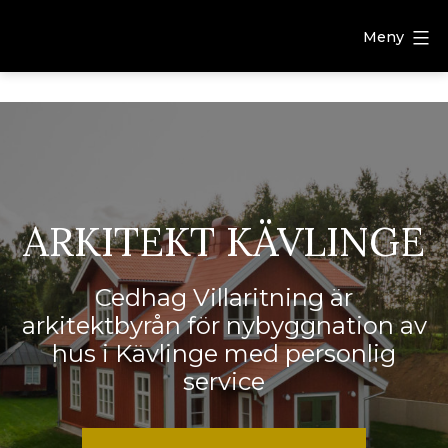
Meny
ARKITEKT KÄVLINGE
Cedhag Villaritning är
arkitektbyrån för nybyggnation av
hus i Kävlinge med personlig
service