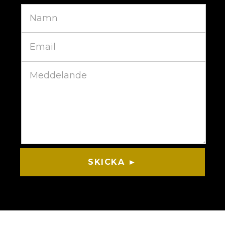
SKICKA ►