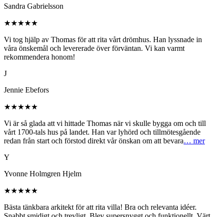
Sandra Gabrielsson
★★★★★
Vi tog hjälp av Thomas för att rita vårt drömhus. Han lyssnade in
våra önskemål och levererade över förväntan. Vi kan varmt
rekommendera honom!
J
Jennie Ebefors
★★★★★
Vi är så glada att vi hittade Thomas när vi skulle bygga om och till
vårt 1700-tals hus på landet. Han var lyhörd och tillmötesgående
redan från start och förstod direkt vår önskan om att bevara
… mer
Y
Yvonne Holmgren Hjelm
★★★★★
Bästa tänkbara arkitekt för att rita villa! Bra och relevanta idéer.
Snabbt smidigt och trevligt. Blev supersnyggt och funktionellt. Värt