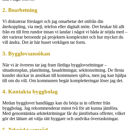
2. Bearbetning
Vi diskuterar förslaget och jag omarbetar det utifrån din
återkoppling, via mejl, telefon eller digitalt möte. Det brukar bli allt
från en till fem rundor innan vi landar i något vi båda är nöjda med –
det varierar beroende på projektets komplexitet och hur mycket du
vill ändra. Det är här huset verkligen tar form.
3. Bygglovsansökan
När vi är överens tar jag fram färdiga bygglovsritningar –
situationsplan, planritning, fasadritningar, sektionsritning. De flesta
kunder skickar in ansökan till kommunen själva, men jag kan hjälpa
till om du vill. Om kommunen begär kompletteringar löser jag det.
4. Kontakta byggbolag
Medan bygglovet handläggs kan du börja ta in offerter från
byggbolag. Jag rekommenderar minst två för att kunna jämföra.
Med genomtänkta arkitektritningar får du jämförbara offerter, vilket
gör det lättare att välja rätt byggare och undvika överraskningar.
5. Tekniskt samråd