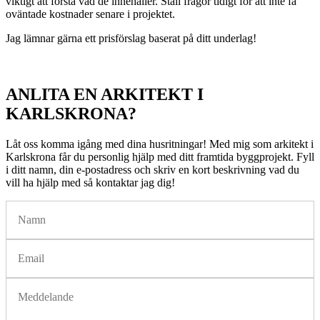
viktigt att förstå vad de innehåller. Ställ frågor tidigt för att inte få
oväntade kostnader senare i projektet.
Jag lämnar gärna ett prisförslag baserat på ditt underlag!
ANLITA EN ARKITEKT I
KARLSKRONA?
Låt oss komma igång med dina husritningar! Med mig som arkitekt i
Karlskrona får du personlig hjälp med ditt framtida byggprojekt. Fyll
i ditt namn, din e-postadress och skriv en kort beskrivning vad du
vill ha hjälp med så kontaktar jag dig!