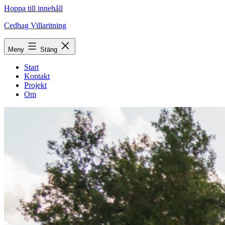
Hoppa till innehåll
Cedhag Villaritning
Meny
Stäng
Start
Kontakt
Projekt
Om