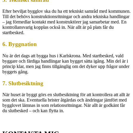
Efter beviljat bygglov ska du ha ett tekniskt samråd med kommunen.
Till det behövs konstruktionsritningar och andra tekniska handlingar
– jag förmedlar kontakt med konstruktörer jag samarbetar med. En
kontrollansvarig kopplas också in. När allt är på plats får du
startbesked.
6. Byggnation
Nu är det dags att bygga hus i Karlskrona. Med startbesked, vald
byggare och färdiga handlingar kan bygget sätta igång. Min del är i
princip klar, men jag finns tillgänglig om det dyker upp frågor under
byggets gång.
7. Slutbesiktning
När huset är byggt görs en slutbesiktning för att kontrollera att allt är
som det ska. Eventuella brister åtgärdas och ändringar jämfört med
bygglovet lämnas in som relationsritningar. När allt är godkänt får
du slutbesked – och kan flytta in.