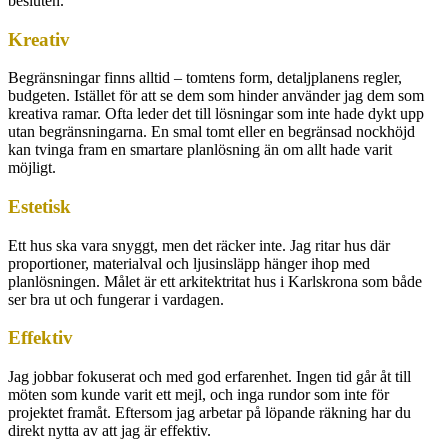
besluten.
Kreativ
Begränsningar finns alltid – tomtens form, detaljplanens regler,
budgeten. Istället för att se dem som hinder använder jag dem som
kreativa ramar. Ofta leder det till lösningar som inte hade dykt upp
utan begränsningarna. En smal tomt eller en begränsad nockhöjd
kan tvinga fram en smartare planlösning än om allt hade varit
möjligt.
Estetisk
Ett hus ska vara snyggt, men det räcker inte. Jag ritar hus där
proportioner, materialval och ljusinsläpp hänger ihop med
planlösningen. Målet är ett arkitektritat hus i Karlskrona som både
ser bra ut och fungerar i vardagen.
Effektiv
Jag jobbar fokuserat och med god erfarenhet. Ingen tid går åt till
möten som kunde varit ett mejl, och inga rundor som inte för
projektet framåt. Eftersom jag arbetar på löpande räkning har du
direkt nytta av att jag är effektiv.