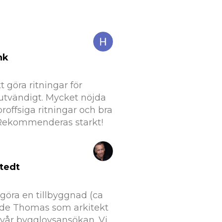
nk
 göra ritningar för
tvändigt. Mycket nöjda
roffsiga ritningar och bra
. Rekommenderas starkt!
tedt
a göra en tillbyggnad (ca
tade Thomas som arkitekt
ör vår bygglovsansökan. Vi