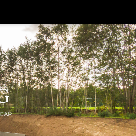
G
NGAR