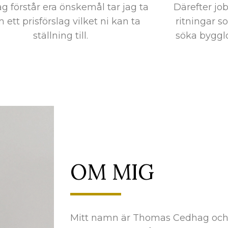
ag förstår era önskemål tar jag ta
Därefter jo
m ett prisförslag vilket ni kan ta
ritningar s
ställning till.
söka bygglo
OM MIG
Mitt namn är Thomas Cedhag och 