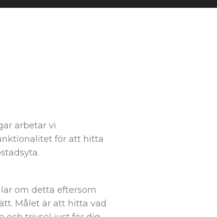
ar arbetar vi
ktionalitet för att hitta
stadsyta.
talar om detta eftersom
ätt. Målet är att hitta vad
ch trivsel just för dig.