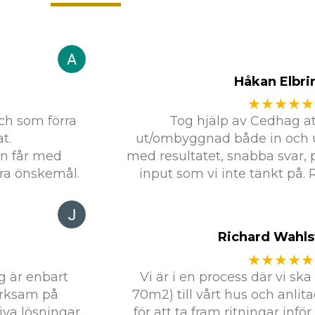
Håkan Elbri
★★★★★
och som förra
Tog hjälp av Cedhag att
t.
ut/ombyggnad både in och u
an får med
med resultatet, snabba svar, p
ra önskemål.
input som vi inte tänkt på
Richard Wahls
★★★★★
g är enbart
Vi är i en process där vi sk
ärksam på
70m2) till vårt hus och anli
a lösningar.
för att ta fram ritningar inf