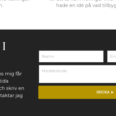
n.
hade en idé på vad tillb
I
s mig får
tida
ch skriv en
SKICKA ►
taktar jag