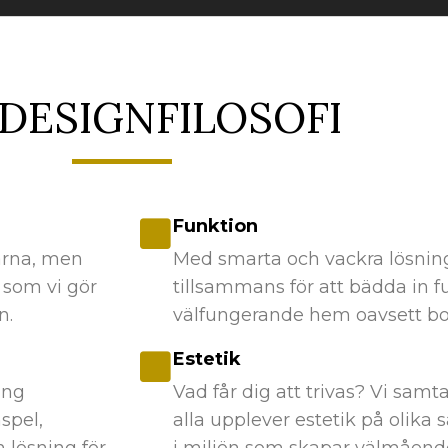
 DESIGNFILOSOFI
Funktion
arna, men
Med smarta och vackra lösning
 som vi gör
tillsammans för att bädda in fun
n.
välfungerande hem oavsett bo
Estetik
ing
Vad får dig att trivas? Vi sam
spel,
alla upplever estetik på olika s
n lösning för
i miljön som skapar välmående o