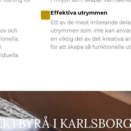
Effektiva utrymmen
Ett av de mest irriterande dela
hov och
utrymmen som inte kan använda
ionella,
en viktig del av det kreativa ar
n
för att skapa så funktionella
viduella
EKTBYRÅ I KARLSBOR