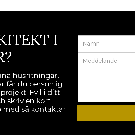
KITEKT I
R?
na husritningar!
r får du personlig
ojekt. Fyll i ditt
 skriv en kort
lp med så kontaktar