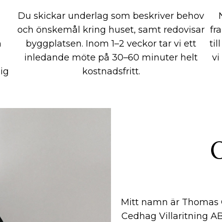
Du skickar underlag som beskriver behov
och önskemål kring huset, samt redovisar
fr
n
byggplatsen. Inom 1–2 veckor tar vi ett
ti
inledande möte på 30–60 minuter helt
vi
ig
kostnadsfritt.
Mitt namn är Thomas C
Cedhag Villaritning A