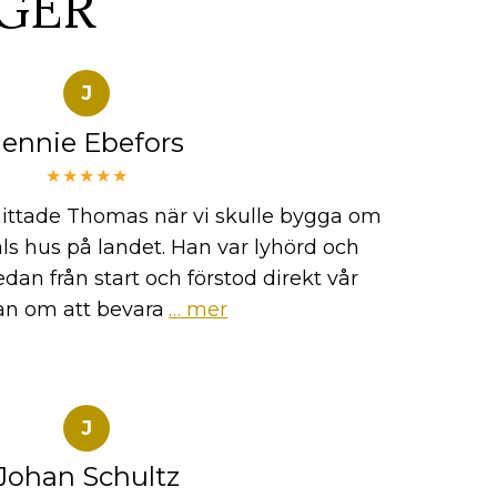
GER
J
Jennie Ebefors
★★★★★
i hittade Thomas när vi skulle bygga om
tals hus på landet. Han var lyhörd och
dan från start och förstod direkt vår
n om att bevara
… mer
J
Johan Schultz