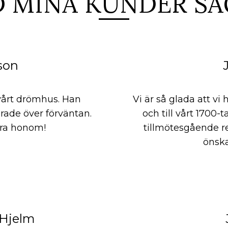
D MINA KUNDER SÄ
son
 vårt drömhus. Han
Vi är så glada att v
rade över förväntan.
och till vårt 1700-
ra honom!
tillmötesgående re
önska
Hjelm