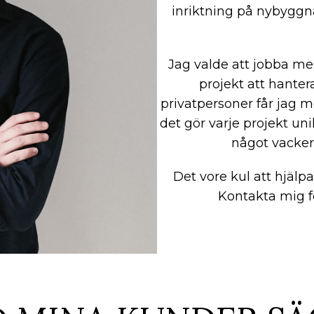
inriktning på nybyggna
Jag valde att jobba med
projekt att hanter
privatpersoner får jag m
det gör varje projekt un
något vacker
Det vore kul att hjälpa
Kontakta mig fö