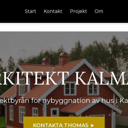
Start
Kontakt
Projekt
Om
RKITEKT KALM
itektbyrån för nybyggnation av hus i K
KONTAKTA THOMAS ►