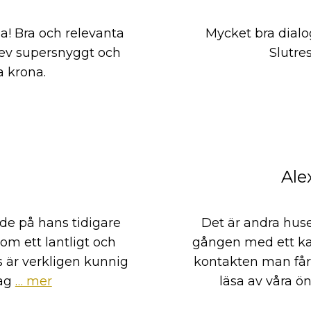
lla! Bra och relevanta
Mycket bra dialo
Blev supersnyggt och
Slutre
a krona.
d
Ale
de på hans tidigare
Det är andra huse
om ett lantligt och
gången med ett kan
s är verkligen kunnig
kontakten man få
ag
… mer
läsa av våra ö