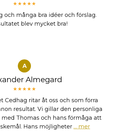
★★★★★
g och många bra idéer och förslag.
sultatet blev mycket bra!
A
xander Almegard
★★★★★
t Cedhag ritar åt oss och som förra
on resultat. Vi gillar den personliga
r med Thomas och hans förmåga att
nskemål. Hans möjligheter
… mer