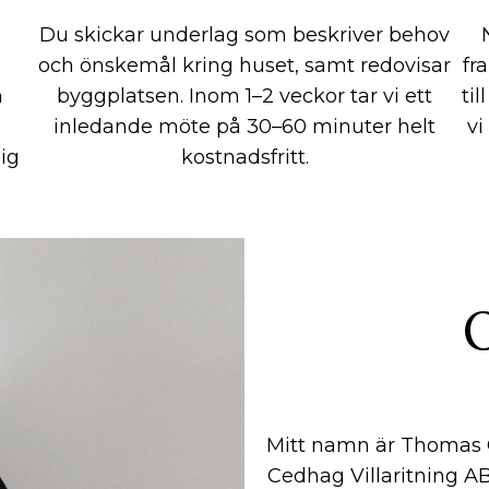
Du skickar underlag som beskriver behov
och önskemål kring huset, samt redovisar
fr
n
byggplatsen. Inom 1–2 veckor tar vi ett
ti
inledande möte på 30–60 minuter helt
vi
ig
kostnadsfritt.
Mitt namn är Thomas C
Cedhag Villaritning A