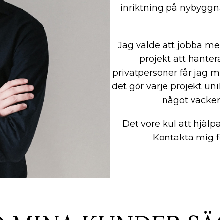
inriktning på nybyggna
Jag valde att jobba med
projekt att hanter
privatpersoner får jag m
det gör varje projekt un
något vacker
Det vore kul att hjälpa
Kontakta mig fö