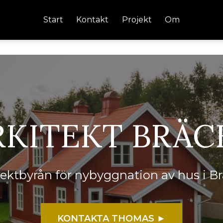
Start
Kontakt
Projekt
Om
RKITEKT BRÄC
itektbyrån för nybyggnation av hus i B
KONTAKTA THOMAS ►