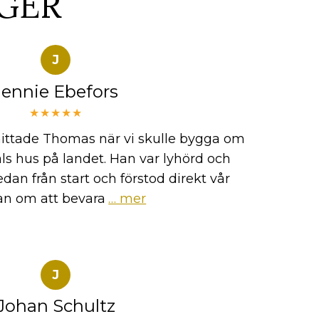
GER
J
Jennie Ebefors
★★★★★
i hittade Thomas när vi skulle bygga om
tals hus på landet. Han var lyhörd och
dan från start och förstod direkt vår
n om att bevara
… mer
J
Johan Schultz