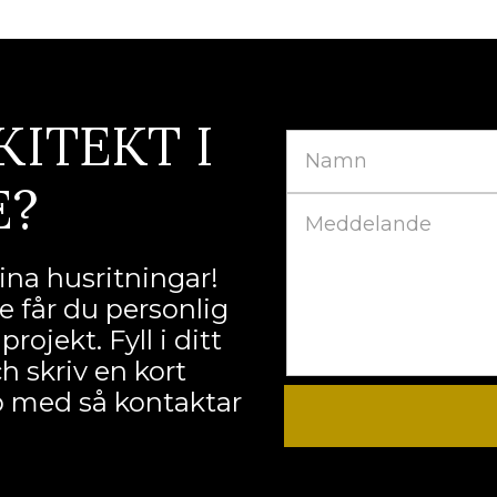
KITEKT I
E?
na husritningar!
e får du personlig
ojekt. Fyll i ditt
 skriv en kort
lp med så kontaktar