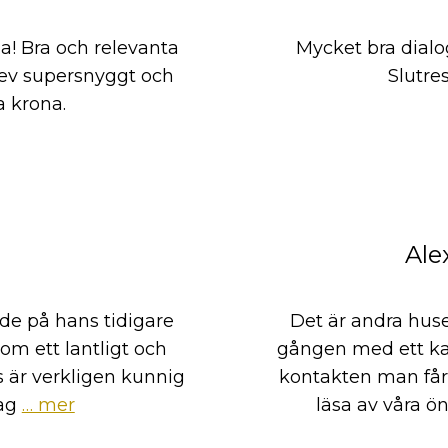
lla! Bra och relevanta
Mycket bra dialo
Blev supersnyggt och
Slutre
a krona.
d
Ale
de på hans tidigare
Det är andra huse
om ett lantligt och
gången med ett kan
s är verkligen kunnig
kontakten man få
ag
… mer
läsa av våra ö