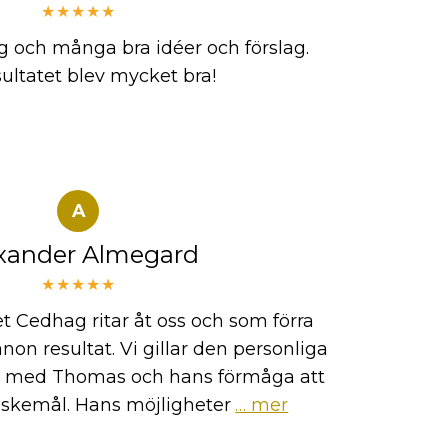
★★★★★
g och många bra idéer och förslag.
sultatet blev mycket bra!
A
xander Almegard
★★★★★
t Cedhag ritar åt oss och som förra
on resultat. Vi gillar den personliga
r med Thomas och hans förmåga att
nskemål. Hans möjligheter
… mer