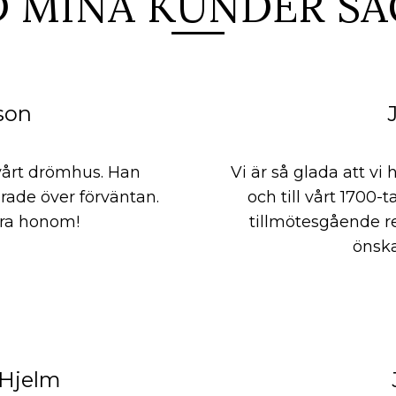
D MINA KUNDER SÄ
son
 vårt drömhus. Han
Vi är så glada att v
rade över förväntan.
och till vårt 1700-
ra honom!
tillmötesgående re
önska
Hjelm