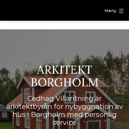
Meny
ARKITEKT
BORGHOLM
Cedhag Villaritning är
arkitektbyrån för nybyggnation av
hus i Borgholm med personlig
service