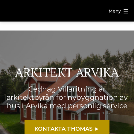
Meny
ARKITEKT ARVIKA
Cedhag Villaritning är
arkitektbyrån för nybyggnation av
hus i Arvika med personlig service
KONTAKTA THOMAS ►