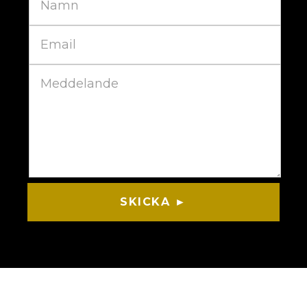
SKICKA ►