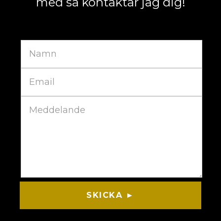
med så kontaktar jag dig!
SKICKA ►