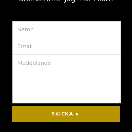
SKICKA ►