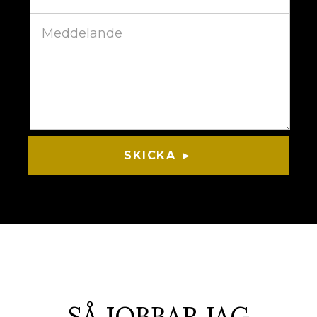
SKICKA ►
SÅ JOBBAR JAG