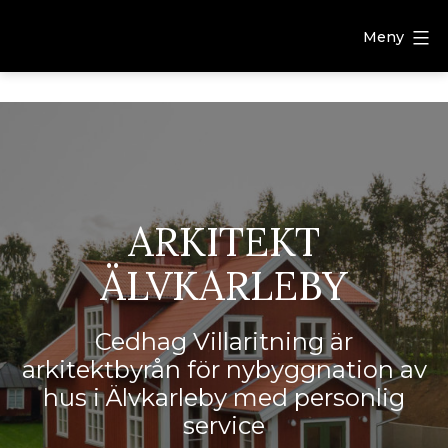
Meny
ARKITEKT
ÄLVKARLEBY
Cedhag Villaritning är
arkitektbyrån för nybyggnation av
hus i Älvkarleby med personlig
service